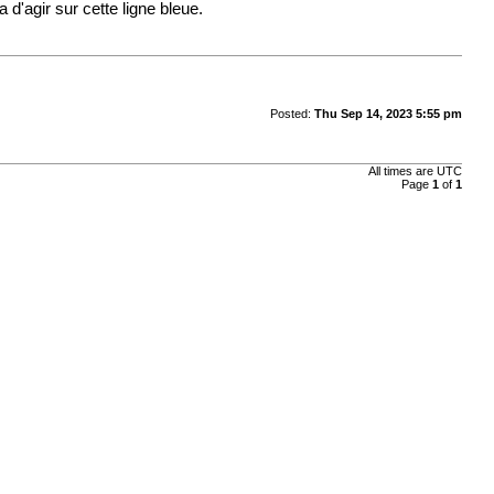
d'agir sur cette ligne bleue.
Posted:
Thu Sep 14, 2023 5:55 pm
All times are
UTC
Page
1
of
1