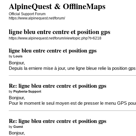
AlpineQuest & OfflineMaps
Official Support Forum
https://www.alpinequest.net/forum/
ligne bleu entre centre et position gps
https://www.alpinequest.net/forum/viewtopic.php?t=6218
ligne bleu entre centre et position gps
by
Louis
Bonjour,
Depuis la erniere mise à jour, une ligne bleue relie la position g
Re: ligne bleu entre centre et position gps
by
Psyberia-Support
Bonjour,
Pour le moment le seul moyen est de presser le menu GPS pour 
Re: ligne bleu entre centre et position gps
by
Guest
Bonjour,