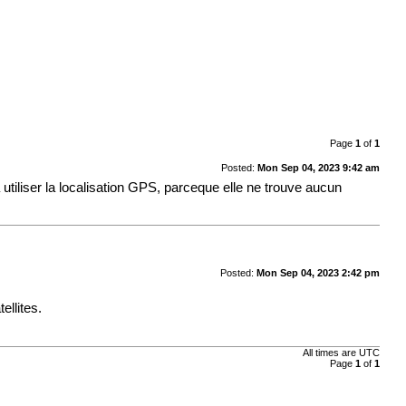
Page
1
of
1
Posted:
Mon Sep 04, 2023 9:42 am
à utiliser la localisation GPS, parceque elle ne trouve aucun
Posted:
Mon Sep 04, 2023 2:42 pm
ellites.
All times are
UTC
Page
1
of
1