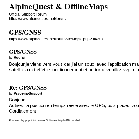
AlpineQuest & OfflineMaps
Official Support Forum
https://www.alpinequest.net/forum/
GPS/GNSS
https://www.alpinequest.net/forum/viewtopic.php?t=6207
GPS/GNSS
by
Roufai
Bonjour je viens vers vous car j'ai un souci avec l'application ma
satellite a cet effet le fonctionnement et perturbé veuillez sv
Re: GPS/GNSS
by
Psyberia-Support
Bonjour,
Activez la position en temps réelle avec le GPS, puis placez vous 
Cordialement
Powered by
phpBB
® Forum Software © phpBB Limited