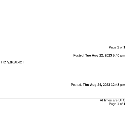
Page
1
of
1
Posted:
Tue Aug 22, 2023 5:40 pm
о не удаляет
Posted:
Thu Aug 24, 2023 12:43 pm
All times are
UTC
Page
1
of
1