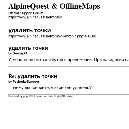
AlpineQuest & OfflineMaps
Official Support Forum
https://www.alpinequest.net/forum/
удалить точки
https://www.alpinequest.net/forum/viewtopic.php?t=6180
удалить точки
by
Dmitriy23
У меня много меток и путей в приложении. При наведении н
Re: удалить точки
by
Psyberia-Support
Почему вы говорите, что оно не удалено?
Powered by
phpBB
® Forum Software © phpBB Limited