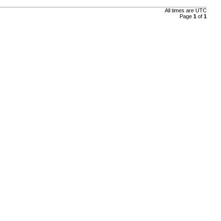
All times are
UTC
Page
1
of
1