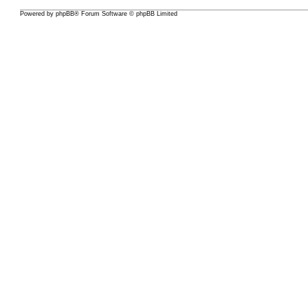
Powered by
phpBB
® Forum Software © phpBB Limited