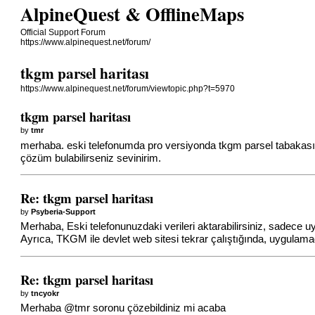
AlpineQuest & OfflineMaps
Official Support Forum
https://www.alpinequest.net/forum/
tkgm parsel haritası
https://www.alpinequest.net/forum/viewtopic.php?t=5970
tkgm parsel haritası
by
tmr
merhaba. eski telefonumda pro versiyonda tkgm parsel tabakası
çözüm bulabilirseniz sevinirim.
Re: tkgm parsel haritası
by
Psyberia-Support
Merhaba, Eski telefonunuzdaki verileri aktarabilirsiniz, sadece u
Ayrıca, TKGM ile devlet web sitesi tekrar çalıştığında, uygulamada 
Re: tkgm parsel haritası
by
tncyokr
Merhaba @tmr soronu çözebildiniz mi acaba