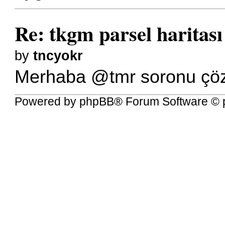
Re: tkgm parsel haritası
by
tncyokr
Merhaba @tmr soronu çöze
Powered by
phpBB
® Forum Software © 