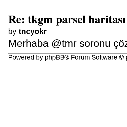
Re: tkgm parsel haritası
by
tncyokr
Merhaba @tmr soronu çöze
Powered by
phpBB
® Forum Software © 