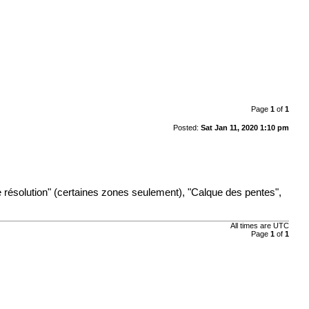
Page
1
of
1
Posted:
Sat Jan 11, 2020 1:10 pm
e résolution" (certaines zones seulement), "Calque des pentes",
All times are
UTC
Page
1
of
1