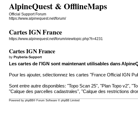
AlpineQuest & OfflineMaps
Official Support Forum
https://www.alpinequest.net/forum/
Cartes IGN France
https://www.alpinequest.net/forum/viewtopic.php?t=4231
Cartes IGN France
by
Psyberia-Support
Les cartes de l'IGN sont maintenant utilisables dans Alpine
Pour les ajouter, sélectionnez les cartes "France Official IGN P
Sont entre autre disponibles: "Topo Scan 25", "Plan Topo v2", "
"Calque des parcelles cadastrales", "Calque des restrictions drone
Powered by
phpBB
® Forum Software © phpBB Limited