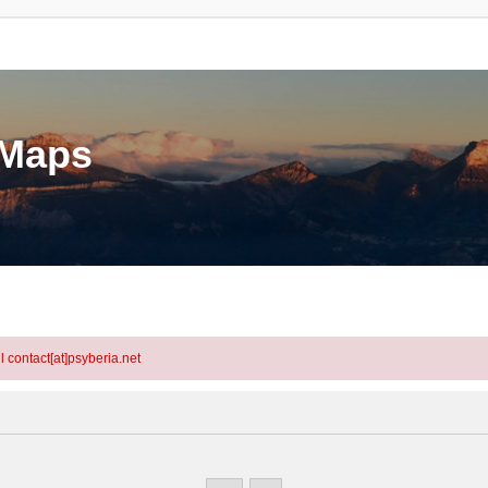
eMaps
l contact[at]psyberia.net